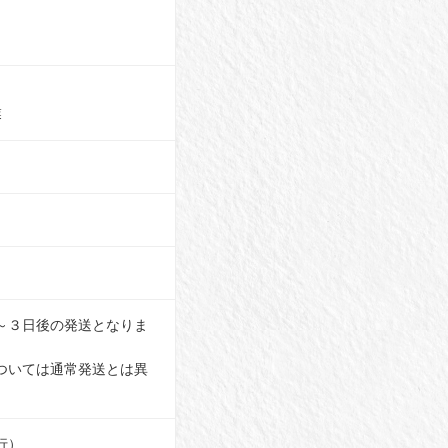
業
～３日後の発送となりま
ついては通常発送とは異
行）