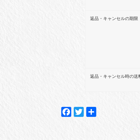
返品・キャンセルの期限
返品・キャンセル時の送
Fa
T
共
ce
wi
有
bo
tte