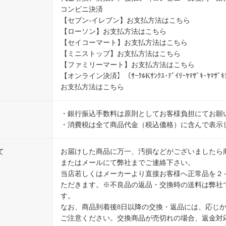
コンビニ決済
【セブン-イレブン】
お支払方法はこちら
【ローソン】
お支払方法はこちら
【セイコーマート】
お支払方法はこちら
【ミニストップ】
お支払方法はこちら
【ファミリーマート】
お支払方法はこちら
【オンライン決済】（ｻｰｸﾙKｻﾝｸｽ･ﾃﾞｲﾘｰﾔﾏｻﾞｷ･ﾔﾏｻﾞｷﾃ
お支払方法はこちら
・銀行振込手数料は原則としてお客様負担にてお願
・消費税は全て商品代金（税込価格）に含んで表示
て
お届けした商品に万一、汚損などがございましたら
またはメールにて弊社までご連絡下さい。
当店若しくはメーカーより直接お客様へ正常品を２
ただきます。※不良品の返品・交換時の送料は弊社
す。
なお、商品到着後8日以降の交換・返品には、応じ
ご注意ください。交換商品が売切れの場合、返金対