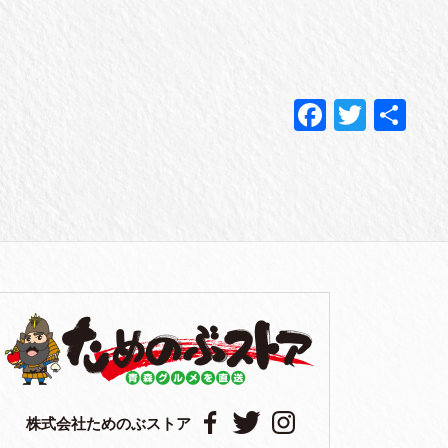
Fa
T
共
ce
wi
有
bo
tte
ok
r
株式会社ためのぶストア